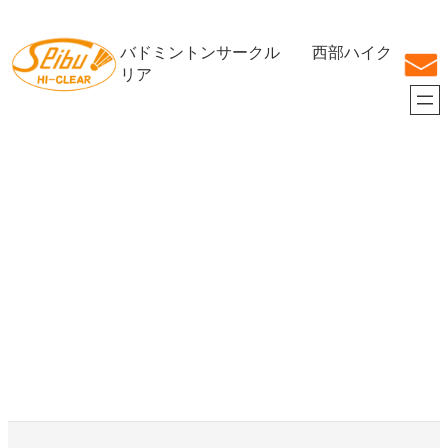
内
容
バドミントンサークル 西部ハイク
を
ス
リア
キ
ッ
プ