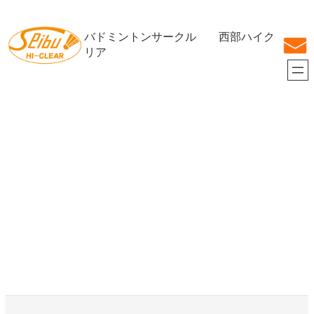
内
容
バドミントンサークル 西部ハイク
を
ス
リア
キ
ッ
プ