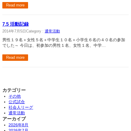
Read more
7.5 活動記録
2014年7月5日
Category :
通常活動
男性１９名＋女性５名＋中学生１０名＋小学生６名の４０名の参加
でした～ 今日は、初参加の男性１名、女性１名、中学…
Read more
カテゴリー
その他
公式試合
社会人リーグ
通常活動
アーカイブ
2026年8月
2026年7月