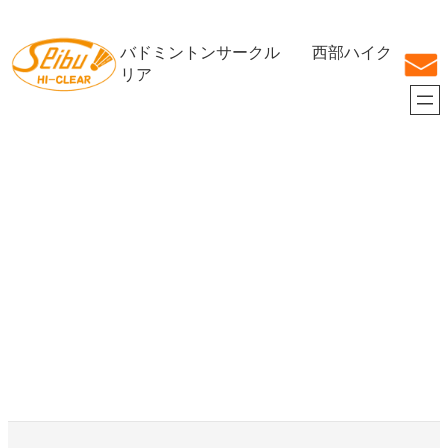
内
容
バドミントンサークル 西部ハイク
を
ス
リア
キ
ッ
プ