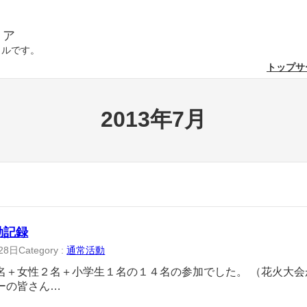
リア
クルです。
トップ
サ
2013年7月
活動記録
28日
Category :
通常活動
名＋女性２名＋小学生１名の１４名の参加でした。 （花火大
ーの皆さん…