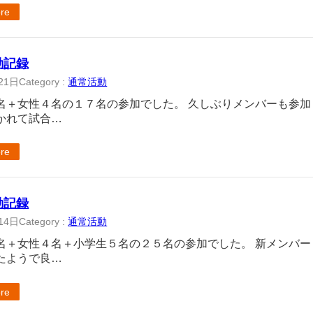
re
活動記録
21日
Category :
通常活動
名＋女性４名の１７名の参加でした。 久しぶりメンバーも参
かれて試合…
re
活動記録
14日
Category :
通常活動
名＋女性４名＋小学生５名の２５名の参加でした。 新メンバ
たようで良…
re