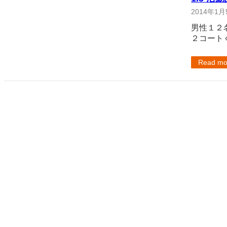
2014年1月
男性１２
２コート
Read mo