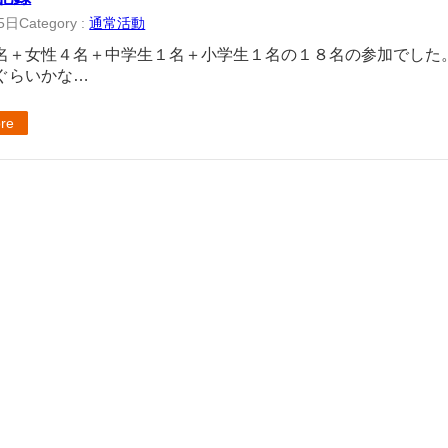
5日
Category :
通常活動
名＋女性４名＋中学生１名＋小学生１名の１８名の参加でした
ぐらいかな…
re