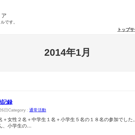
リア
クルです。
トップ
サ
2014年1月
活動記録
26日
Category :
通常活動
名＋女性２名＋中学生１名＋小学生５名の１８名の参加でした
ん、小学生の…