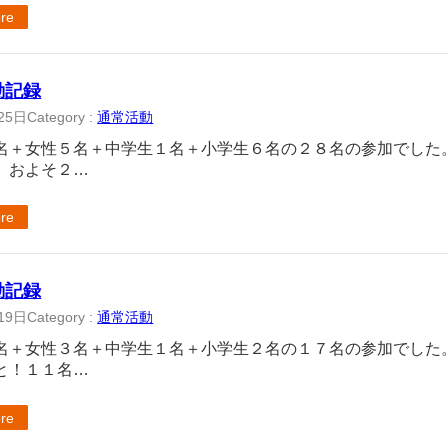
re
活動記録
25日
Category :
通常活動
名＋女性５名＋中学生１名＋小学生６名の２８名の参加でした
、およそ２…
re
活動記録
19日
Category :
通常活動
名＋女性３名＋中学生１名＋小学生２名の１７名の参加でした
と！１１名…
re