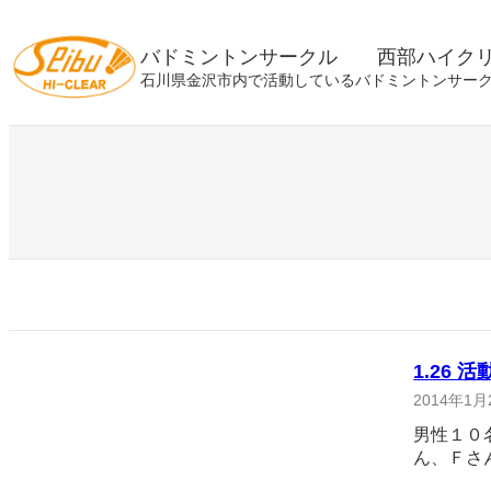
内
容
バドミントンサークル 西部ハイク
を
石川県金沢市内で活動しているバドミントンサー
ス
キ
ッ
プ
1.26 
2014年1月
男性１０
ん、Ｆさ