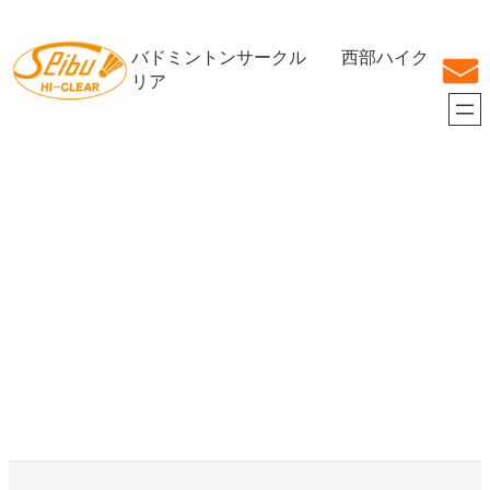
内
容
バドミントンサークル 西部ハイク
を
ス
リア
キ
ッ
プ