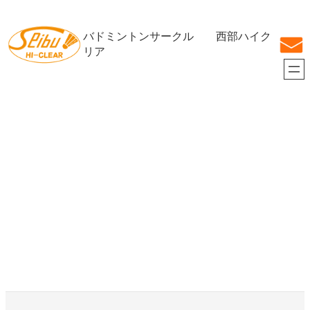
内
容
バドミントンサークル 西部ハイク
を
ス
リア
キ
ッ
プ