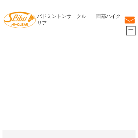
内
容
バドミントンサークル 西部ハイク
を
ス
リア
キ
ッ
プ