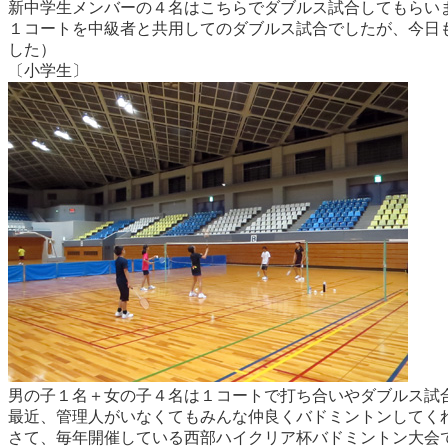
新中学生メンバーの４名はこちらでダブルス試合してもらい
１コートを中級者と共用してのダブルス試合でしたが、今日
した）
〔小学生〕
男の子１名＋女の子４名は１コートで打ち合いやダブルス試
最近、管理人がいなくてもみんな仲良くバドミントンしてく
さて、毎年開催している西部ハイクリア杯バドミントン大会で