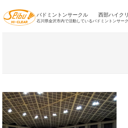
内
容
バドミントンサークル 西部ハイク
を
石川県金沢市内で活動しているバドミントンサー
ス
キ
ッ
プ