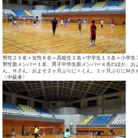
男性２５名＋女性６名＋高校生２名＋中学生１３名＋小学生
男性新メンバー１名、男子中学生新メンバー４名のほか、お
ん、Ｈさん、およそ２ヶ月ぶりにＩくん、１ヶ月ぶりにＭさ
〔中級者〕