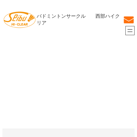
内
容
バドミントンサークル 西部ハイク
を
ス
リア
キ
ッ
プ