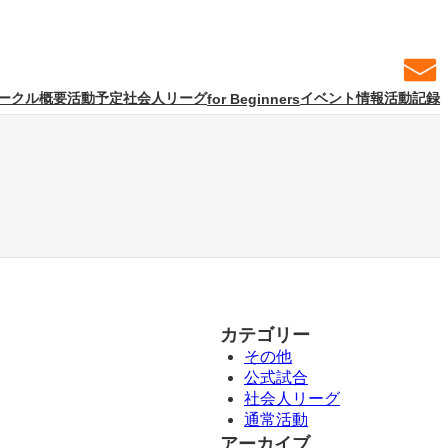
ークル概要
活動予定
社会人リーグ
イベント情報
活動記録
for Beginners
カテゴリー
その他
公式試合
社会人リーグ
通常活動
アーカイブ