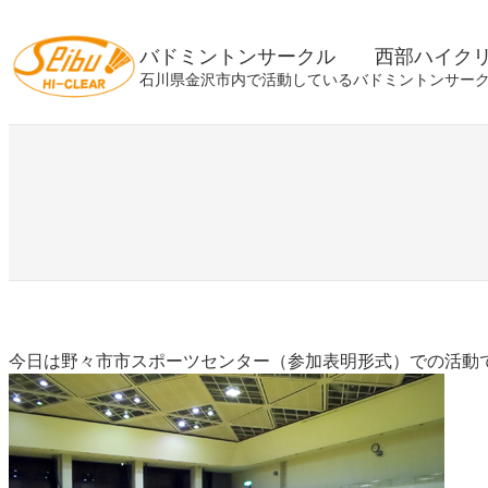
内
容
バドミントンサークル 西部ハイク
を
石川県金沢市内で活動しているバドミントンサー
ス
キ
ッ
プ
今日は野々市市スポーツセンター（参加表明形式）での活動