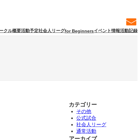
ークル概要
活動予定
社会人リーグ
イベント情報
活動記録
for Beginners
カテゴリー
その他
公式試合
社会人リーグ
通常活動
アーカイブ