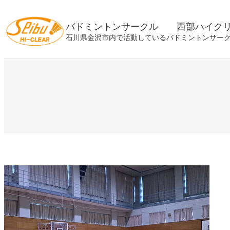
内
容
バドミントンサークル 西部ハイク
を
石川県金沢市内で活動しているバドミントンサー
ス
キ
ッ
プ