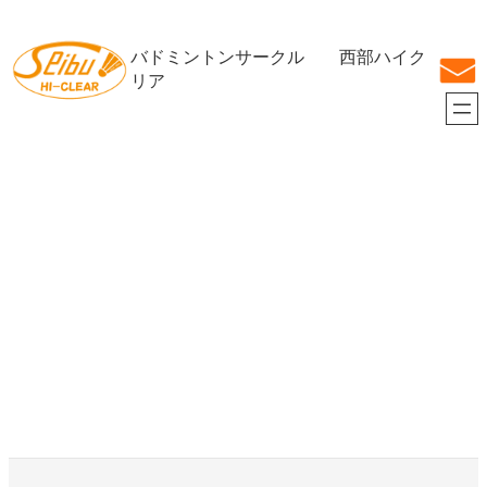
内
容
バドミントンサークル 西部ハイク
を
ス
リア
キ
ッ
プ