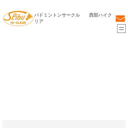
内
容
バドミントンサークル 西部ハイク
を
ス
リア
キ
ッ
プ