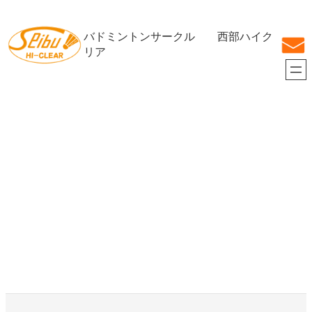
内
容
バドミントンサークル 西部ハイク
を
ス
リア
キ
ッ
プ