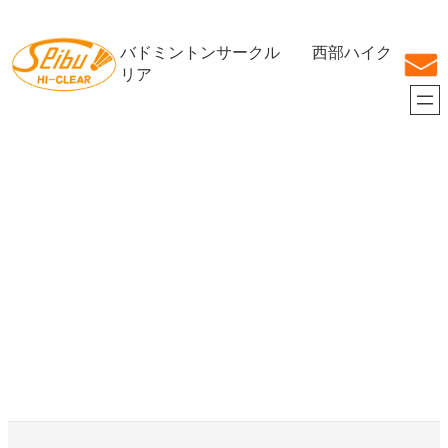
内
容
バドミントンサークル 西部ハイク
を
ス
リア
キ
ッ
プ