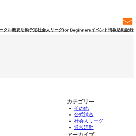
ークル概要
活動予定
社会人リーグ
イベント情報
活動記録
for Beginners
カテゴリー
。
その他
公式試合
社会人リーグ
通常活動
アーカイブ