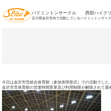
内
容
バドミントンサークル 西部ハイク
を
石川県金沢市内で活動しているバドミントンサー
ス
キ
ッ
プ
今日は金沢市営総合体育館（参加表明形式）での活動でした
金沢市営体育館の営業時間変更及び利用制限が解除されて最