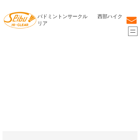
内
容
バドミントンサークル 西部ハイク
を
ス
リア
キ
ッ
プ