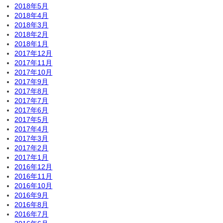
2018年5月
2018年4月
2018年3月
2018年2月
2018年1月
2017年12月
2017年11月
2017年10月
2017年9月
2017年8月
2017年7月
2017年6月
2017年5月
2017年4月
2017年3月
2017年2月
2017年1月
2016年12月
2016年11月
2016年10月
2016年9月
2016年8月
2016年7月