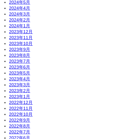
2024年5月
2024年4月
2024年3月
2024年2月
2024年1月
2023年12月
2023年11月
2023年10月
2023年9月
2023年8月
2023年7月
2023年6月
2023年5月
2023年4月
2023年3月
2023年2月
2023年1月
2022年12月
2022年11月
2022年10月
2022年9月
2022年8月
2022年7月
2022年6月