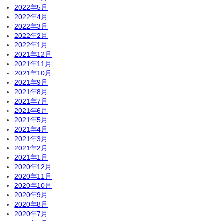
2022年5月
2022年4月
2022年3月
2022年2月
2022年1月
2021年12月
2021年11月
2021年10月
2021年9月
2021年8月
2021年7月
2021年6月
2021年5月
2021年4月
2021年3月
2021年2月
2021年1月
2020年12月
2020年11月
2020年10月
2020年9月
2020年8月
2020年7月