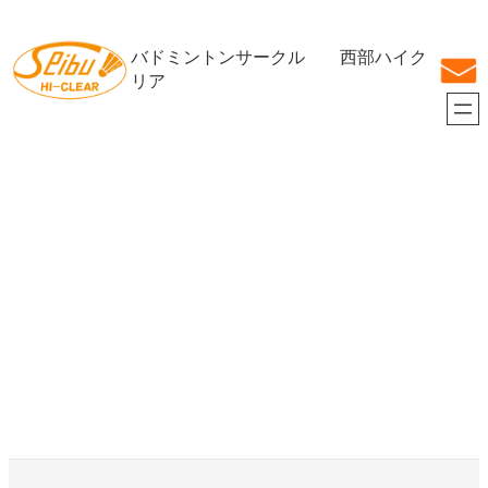
内
容
バドミントンサークル 西部ハイク
を
ス
リア
キ
ッ
プ