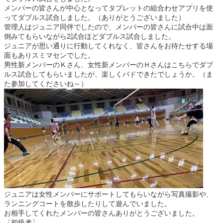
メンバーの皆さんが中心となってタブレットの組合わせアプリを使
ってダブルス試合しました。（ありがとうございました）
管理人はジュニア同伴でしたので、メンバーの皆さんに試合中は面
倒みてもらいながら2試合ほどダブルス試合しました。
ジュニアが思い通りに行動してくれなく、皆さんをお待たせする場
面もありスミマセンでした。
男性新メンバーのＫさん、女性新メンバーのＨさんはこちらでダブ
ルス試合してもらいましたが、楽しくバドできたでしょうか。（ま
た参加してくださいね～）
ジュニアは女性メンバーにサポートしてもらいながら写真撮影や、
ランニングコートを散歩したりして遊んでいました。
お相手してくれたメンバーの皆さんありがとうございました。
〔初級者〕