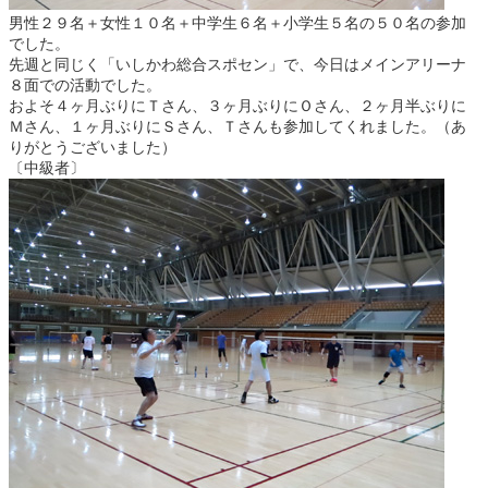
男性２９名＋女性１０名＋中学生６名＋小学生５名の５０名の参加
でした。
先週と同じく「いしかわ総合スポセン」で、今日はメインアリーナ
８面での活動でした。
およそ４ヶ月ぶりにＴさん、３ヶ月ぶりにＯさん、２ヶ月半ぶりに
Ｍさん、１ヶ月ぶりにＳさん、Ｔさんも参加してくれました。（あ
りがとうございました）
〔中級者〕