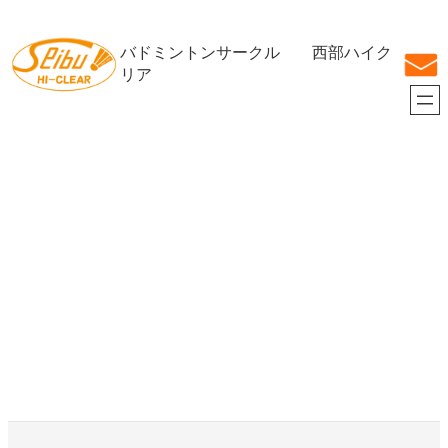
内
容
バドミントンサークル 西部ハイク
を
ス
リア
キ
ッ
プ