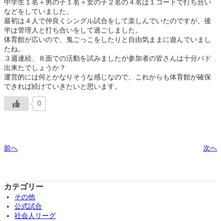
中学生１名＋男の子１名＋女の子２名の４名は１コートで打ち合い
などをしていました。
最初は４人で仲良くシングル試合をして楽しんでいたのですが、後
半は管理人と打ち合いをして過ごしました。
体育館が広いので、鬼ごっこをしたりと自由気ままに遊んでいまし
たね。
３週連続、８面での活動を試みましたが参加者の皆さんは十分バド
出来たでしょうか？
運営的には何とかなりそうな感じなので、これからも体育館が確保
できれば続けていきたいと思います。
0
前へ
次へ
カテゴリー
その他
公式試合
社会人リーグ