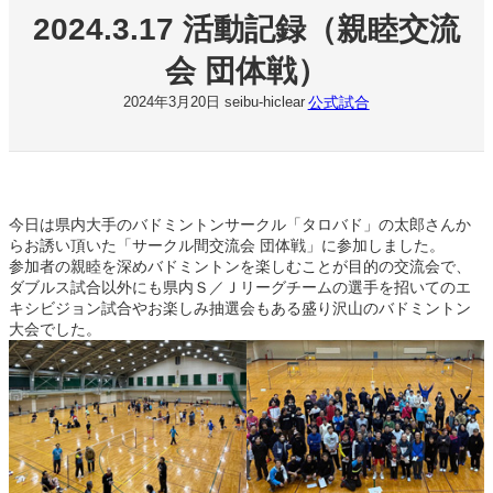
2024.3.17 活動記録（親睦交流
会 団体戦）
公式試合
2024年3月20日
seibu-hiclear
今日は県内大手のバドミントンサークル「タロバド」の太郎さんか
らお誘い頂いた「サークル間交流会 団体戦」に参加しました。
参加者の親睦を深めバドミントンを楽しむことが目的の交流会で、
ダブルス試合以外にも県内Ｓ／Ｊリーグチームの選手を招いてのエ
キシビジョン試合やお楽しみ抽選会もある盛り沢山のバドミントン
大会でした。