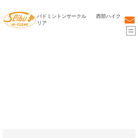
内
容
バドミントンサークル 西部ハイク
を
ス
リア
キ
ッ
プ