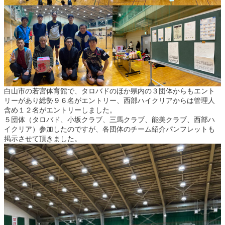
白山市の若宮体育館で、タロバドのほか県内の３団体からもエント
リーがあり総勢９６名がエントリー、西部ハイクリアからは管理人
含め１２名がエントリーしました。
５団体（タロバド、小坂クラブ、三馬クラブ、能美クラブ、西部ハ
イクリア）参加したのですが、各団体のチーム紹介パンフレットも
掲示させて頂きました。