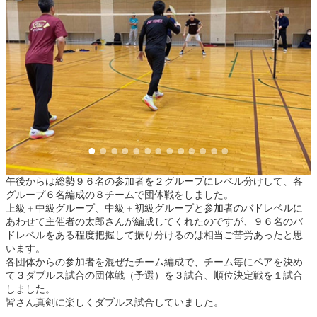
午後からは総勢９６名の参加者を２グループにレベル分けして、各
グループ６名編成の８チームで団体戦をしました。
上級＋中級グループ、中級＋初級グループと参加者のバドレベルに
あわせて主催者の太郎さんが編成してくれたのですが、９６名のバ
ドレベルをある程度把握して振り分けるのは相当ご苦労あったと思
います。
各団体からの参加者を混ぜたチーム編成で、チーム毎にペアを決め
て３ダブルス試合の団体戦（予選）を３試合、順位決定戦を１試合
しました。
皆さん真剣に楽しくダブルス試合していました。