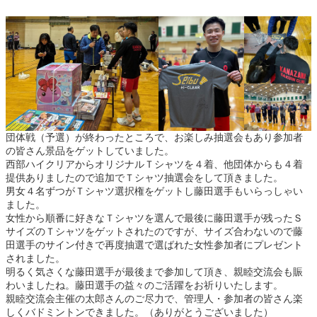
団体戦（予選）が終わったところで、お楽しみ抽選会もあり参加者
の皆さん景品をゲットしていました。
西部ハイクリアからオリジナルＴシャツを４着、他団体からも４着
提供ありましたので追加でＴシャツ抽選会をして頂きました。
男女４名ずつがＴシャツ選択権をゲットし藤田選手もいらっしゃい
ました。
女性から順番に好きなＴシャツを選んで最後に藤田選手が残ったＳ
サイズのＴシャツをゲットされたのですが、サイズ合わないので藤
田選手のサイン付きで再度抽選で選ばれた女性参加者にプレゼント
されました。
明るく気さくな藤田選手が最後まで参加して頂き、親睦交流会も賑
わいましたね。藤田選手の益々のご活躍をお祈りいたします。
親睦交流会主催の太郎さんのご尽力で、管理人・参加者の皆さん楽
しくバドミントンできました。（ありがとうございました）