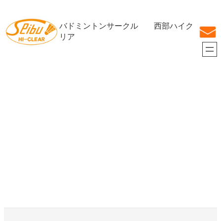
内
容
バドミントンサークル 西部ハイク
を
ス
リア
キ
ッ
プ