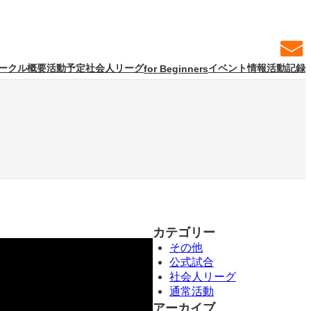
ークル概要
活動予定
社会人リーグ
イベント情報
活動記録
for Beginners
カテゴリー
その他
公式試合
社会人リーグ
通常活動
アーカイブ