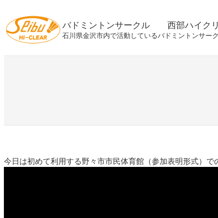
内
容
バドミントンサークル 西部ハイク
を
石川県金沢市内で活動しているバドミントンサー
ス
キ
ッ
プ
今日は初めて利用する野々市市民体育館（参加表明形式）で