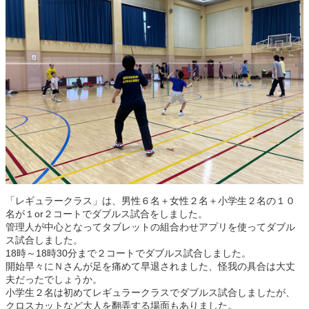
「レギュラークラス」は、男性６名＋女性２名＋小学生２名の１０
名が１or２コートでダブルス試合をしました。
管理人が中心となってタブレットの組合わせアプリを使ってダブル
ス試合しました。
18時～18時30分まで２コートでダブルス試合しました。
開始早々にＮさんが足を痛めて早退されました、怪我の具合は大丈
夫だったでしょうか。
小学生２名は初めてレギュラークラスでダブルス試合しましたが、
クロスカットなど大人を翻弄する場面もありました。