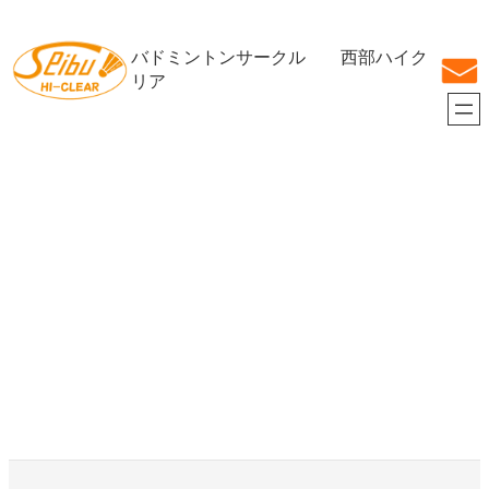
内
容
バドミントンサークル 西部ハイク
を
ス
リア
キ
ッ
プ