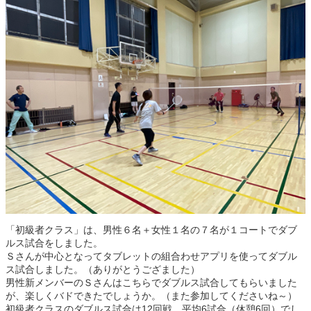
「初級者クラス」は、男性６名＋女性１名の７名が１コートでダブ
ルス試合をしました。
Ｓさんが中心となってタブレットの組合わせアプリを使ってダブル
ス試合しました。（ありがとうござました）
男性新メンバーのＳさんはこちらでダブルス試合してもらいました
が、楽しくバドできたでしょうか。（また参加してくださいね～）
初級者クラスのダブルス試合は12回戦、平均6試合（休憩6回）でし