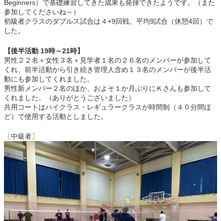
Beginners）で基礎練習してきた成果も発揮できたようです。（また
参加してくださいね～）
初級者クラスのダブルス試合は４+9回戦、平均9試合（休憩4回）で
した。
【後半活動 19時～21時】
男性２２名＋女性３名＋見学者１名の２６名のメンバーが参加して
くれ、前半活動から引き続き管理人含め１３名のメンバーが後半活
動にも参加してくれました。
男性新メンバー２名のほか、およそ１か月ぶりにＫさんも参加して
くれました。（ありがとうございました）
共用コートはハイクラス・レギュラークラスが時間制（４０分間ほ
ど）で使用する活動としました。
〔中級者〕