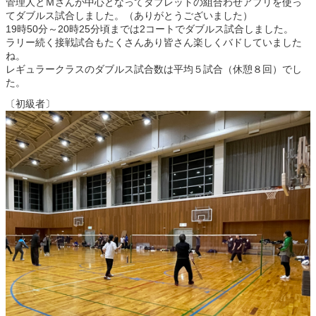
管理人とＭさんが中心となってタブレットの組合わせアプリを使っ
てダブルス試合しました。（ありがとうございました）
19時50分～20時25分頃までは2コートでダブルス試合しました。
ラリー続く接戦試合もたくさんあり皆さん楽しくバドしていました
ね。
レギュラークラスのダブルス試合数は平均５試合（休憩８回）でし
た。
〔初級者〕