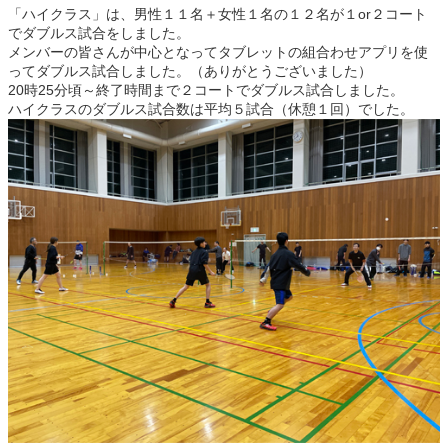
「ハイクラス」は、男性１１名＋女性１名の１２名が１or２コート
でダブルス試合をしました。
メンバーの皆さんが中心となってタブレットの組合わせアプリを使
ってダブルス試合しました。（ありがとうございました）
20時25分頃～終了時間まで２コートでダブルス試合しました。
ハイクラスのダブルス試合数は平均５試合（休憩１回）でした。