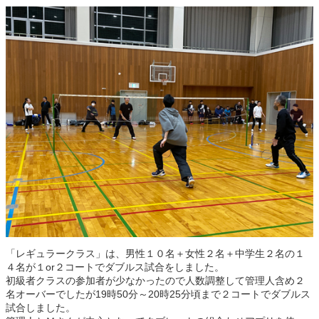
「レギュラークラス」は、男性１０名＋女性２名＋中学生２名の１
４名が１or２コートでダブルス試合をしました。
初級者クラスの参加者が少なかったので人数調整して管理人含め２
名オーバーでしたが19時50分～20時25分頃まで２コートでダブルス
試合しました。