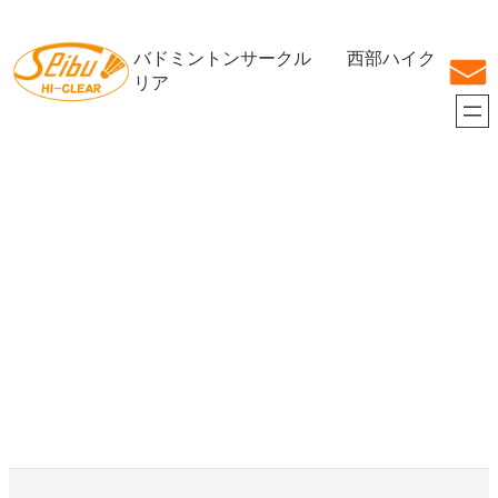
内
容
バドミントンサークル 西部ハイク
を
ス
リア
キ
ッ
プ