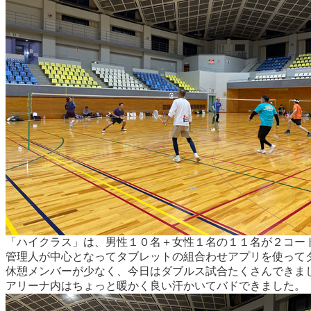
「ハイクラス」は、男性１０名＋女性１名の１１名が２コ
管理人が中心となってタブレットの組合わせアプリを使って
休憩メンバーが少なく、今日はダブルス試合たくさんできま
アリーナ内はちょっと暖かく良い汗かいてバドできました。