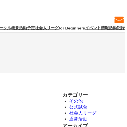
ークル概要
活動予定
社会人リーグ
イベント情報
活動記録
for Beginners
カテゴリー
その他
公式試合
社会人リーグ
通常活動
アーカイブ