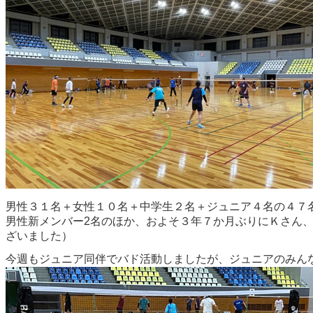
男性３１名＋女性１０名＋中学生２名＋ジュニア４名の４７
男性新メンバー2名のほか、およそ３年７か月ぶりにＫさん
ざいました）
今週もジュニア同伴でバド活動しましたが、ジュニアのみん