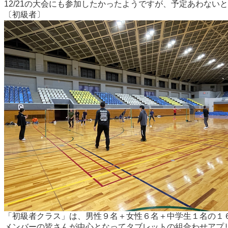
12/21の大会にも参加したかったようですが、予定あわな
〔初級者〕
「初級者クラス」は、男性９名＋女性６名＋中学生１名の１
メンバーの皆さんが中心となってタブレットの組合わせアプ