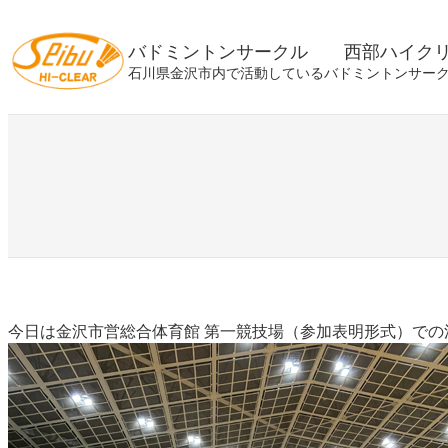
内
容
バドミントンサークル 西部ハイク
を
石川県金沢市内で活動しているバドミントンサー
ス
キ
ッ
プ
今日は金沢市営総合体育館 第一競技場（参加表明形式）での