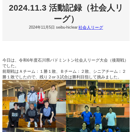
2024.11.3 活動記録（社会人リ
ーグ）
社会人リーグ
2024年11月5日
seibu-hiclear
今日は、令和6年度石川県バドミントン社会人リーグ大会（後期戦）
でした。
前期戦はＡチーム：１勝１敗、Ｂチーム：２敗、シニアチーム：２
勝１敗でしたので、残り２or３試合は勝利目指して挑みました。