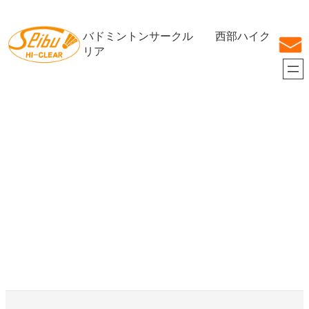
内
容
バドミントンサークル 西部ハイク
を
ス
リア
キ
ッ
プ