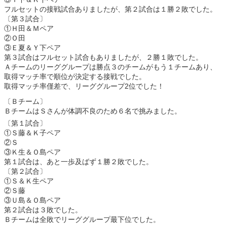
フルセットの接戦試合ありましたが、第２試合は１勝２敗でした。
〔第３試合〕
①Ｈ田＆Ｍペア
②Ｏ田
③Ｅ夏＆Ｙ下ペア
第３試合はフルセット試合もありましたが、２勝１敗でした。
Ａチームのリーググループは勝点３のチームがもう１チームあり、
取得マッチ率で順位が決定する接戦でした。
取得マッチ率僅差で、リーググループ2位でした！
〔Ｂチーム〕
ＢチームはＳさんが体調不良のため６名で挑みました。
〔第１試合〕
①Ｓ藤＆Ｋ子ペア
②Ｓ
③Ｋ生＆Ｏ島ペア
第１試合は、あと一歩及ばず１勝２敗でした。
〔第２試合〕
①Ｓ＆Ｋ生ペア
②Ｓ藤
③Ｕ島＆Ｏ島ペア
第２試合は３敗でした。
Ｂチームは全敗でリーググループ最下位でした。