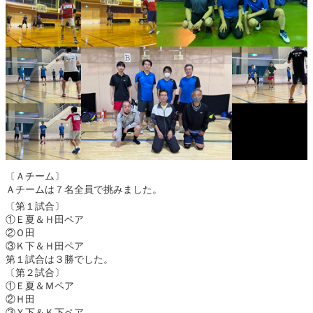
〔Ａチーム〕
Ａチームは７名全員で挑みました。
〔第１試合〕
①Ｅ夏＆Ｈ田ペア
②Ｏ田
③Ｋ下＆Ｈ田ペア
第１試合は３勝でした。
〔第２試合〕
①Ｅ夏＆Ｍペア
②Ｈ田
③Ｙ下＆Ｋ下ペア