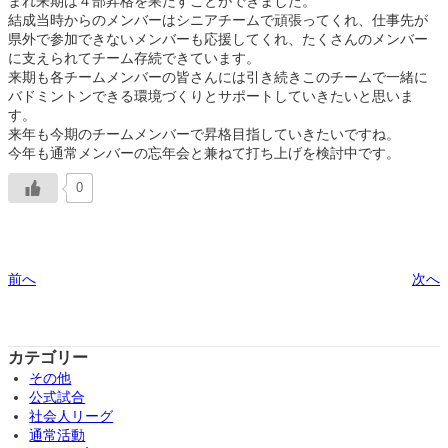
まれ来期は４部昇格を果たすことができました。
結成当時からのメンバーはシニアチームで頑張ってくれ、仕事先が
県外で参加できないメンバーも応援してくれ、たくさんのメンバー
に支えられてチーム存続できています。
来期も各チームメンバーの皆さんには引き続きこのチームで一緒に
バドミントンできる環境づくりとサポートしていきたいと思いま
す。
来年も今期のチームメンバーで昇格目指していきたいですね。
今年も通常メンバーの忘年会と兼ねて打ち上げを検討中です。
0
前へ
次へ
カテゴリー
その他
公式試合
社会人リーグ
通常活動