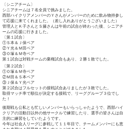
〔シニアチーム〕
シニアチームは７名全員で挑みました。
西部ハイクリアメンバーのＹさんがメンバーのために飲み物持参し
て応援に来てくれました。（差し入れありがとうございました）
管理人とＫ子さんとＳ籐さんは午前の試合が終わった後、シニアチ
ームの応援に行きました。
〔第１試合〕
①Ｓ本＆Ｊ保ペア
②Ｙ光＆Ｍ田ペア
③Ｏ塚＆Ｍ寺ペア
第１試合は対戦チームの棄権試合もあり、２勝１敗でした。
〔第２試合〕
①Ｏ塚＆Ｍ寺ペア
②Ｍ田＆Ｓ本ペア
③Ｊ保＆Ｙ光ペア
第２試合はフルセットの接戦試合ありましたが３敗でした。
取得マッチ率で順位が決定する接戦で、リーググループ３位でし
た！
後期戦も公私とも忙しいメンバーもいらっしゃたようで、西部ハイ
クリアの活動日以外の他サークルで練習したり、選手の皆さんは自
主的に練習をしていたようです。
今年は社会人リーグに参戦して１１年目で、チームメンバーにも恵