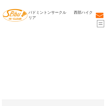
内
容
バドミントンサークル 西部ハイク
を
ス
リア
キ
ッ
プ