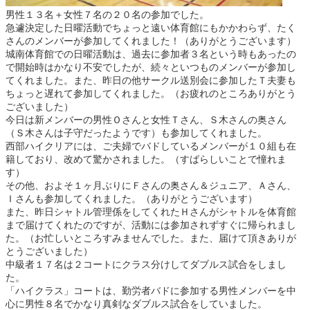
男性１３名＋女性７名の２０名の参加でした。
急遽決定した日曜活動でちょっと遠い体育館にもかかわらず、たく
さんのメンバーが参加してくれました！（ありがとうございます）
城南体育館での日曜活動は、過去に参加者３名という時もあったの
で開始時はかなり不安でしたが、続々といつものメンバーが参加し
てくれました。また、昨日の他サークル送別会に参加したＴ夫妻も
ちょっと遅れて参加してくれました。（お疲れのところありがとう
ございました）
今日は新メンバーの男性Ｏさんと女性Ｔさん、Ｓ木さんの奥さん
（Ｓ木さんは子守だったようです）も参加してくれました。
西部ハイクリアには、ご夫婦でバドしているメンバーが１０組も在
籍しており、改めて驚かされました。（すばらしいことで憧れま
す）
その他、およそ１ヶ月ぶりにＦさんの奥さん＆ジュニア、Ａさん、
Ｉさんも参加してくれました。（ありがとうございます）
また、昨日シャトル管理係をしてくれたＨさんがシャトルを体育館
まで届けてくれたのですが、活動には参加されずすぐに帰られまし
た。（お忙しいところすみませんでした。また、届けて頂きありが
とうございました）
中級者１７名は２コートにクラス分けしてダブルス試合をしまし
た。
「ハイクラス」コートは、勤労者バドに参加する男性メンバーを中
心に男性８名でかなり真剣なダブルス試合をしていました。