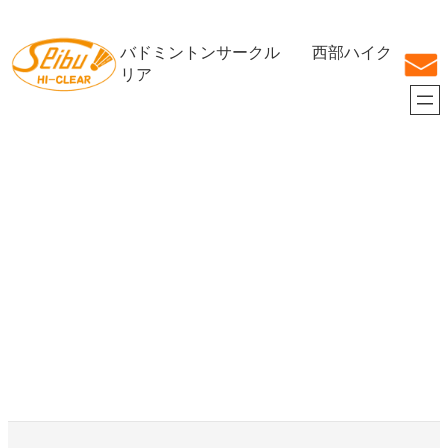
内
容
バドミントンサークル 西部ハイク
を
ス
リア
キ
ッ
プ