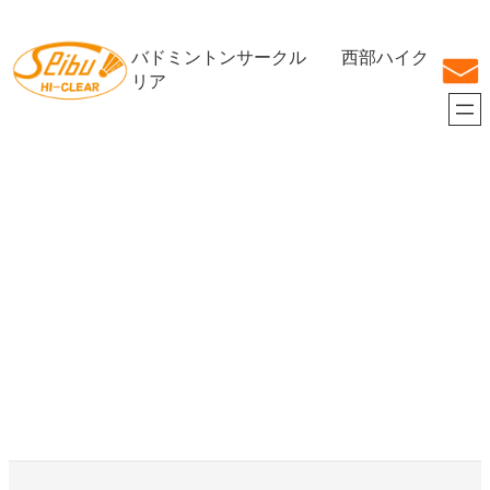
内
容
バドミントンサークル 西部ハイク
を
ス
リア
キ
ッ
プ