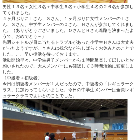
男性１３名＋女性３名＋中学生６名＋小学生４名の２６名が参加し
てくれました。
４ヶ月ぶりにＩさん、Ｓさん、１ヶ月ぶりに女性メンバーのＩさ
ん、Ｓさん、中学生メンバーのＯさん、Ｈさんが参加してくれまし
た。（ありがとうございました。ＯさんとＨさん進路も決まったよ
うで、おめでとう～）
先週シャトルが目に当たるトラブルがあった小学生Ｈさんは大丈夫
だったようですが、Ｙさんは残念ながらしばらくお休みとのことで
した、、、早い復活を待っております。
活動開始早々、中学生男子メンバーから１時間延長してほしいとお
願いされたので、大人メンバーにも確認して３時間活動に変更しま
した。
〔中級者＋初級者〕
今日は初級者メンバーが１人だったので、中級者の「レギュラーク
ラス」に加わってもらいました。今日の中学生メンバーは全員レギ
ュラークラスでよいとのことでした。