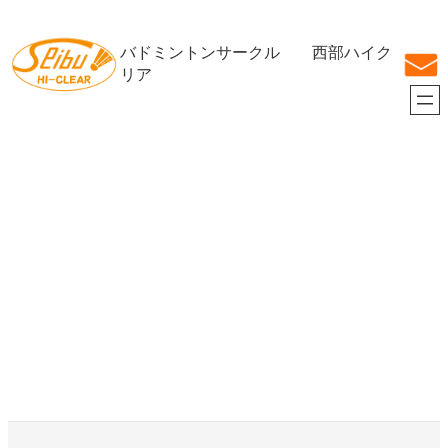
内
容
バドミントンサークル 西部ハイク
を
ス
リア
キ
ッ
プ