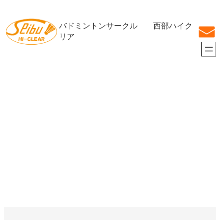
内
容
バドミントンサークル 西部ハイク
を
ス
リア
キ
ッ
プ