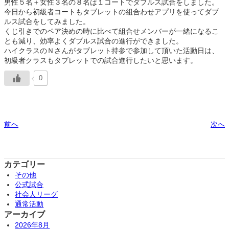
男性５名＋女性３名の８名は１コートでダブルス試合をしました。
今日から初級者コートもタブレットの組合わせアプリを使ってダブ
ルス試合をしてみました。
くじ引きでのペア決めの時に比べて組合せメンバーが一緒になるこ
とも減り、効率よくダブルス試合の進行ができました。
ハイクラスのＮさんがタブレット持参で参加して頂いた活動日は、
初級者クラスもタブレットでの試合進行したいと思います。
0
前へ
次へ
カテゴリー
その他
公式試合
社会人リーグ
通常活動
アーカイブ
2026年8月