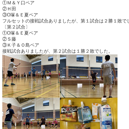
①Ｍ＆Ｙ口ペア
②Ｈ田
③O塚＆Ｅ夏ペア
フルセットの接戦試合ありましたが、第１試合は２勝１敗で
〔第２試合〕
①O塚＆Ｅ夏ペア
②Ｓ藤
③Ｋ子＆Ｏ島ペア
接戦試合ありましたが、第２試合は１勝２敗でした。