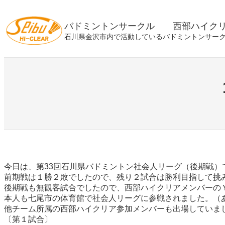
内
容
バドミントンサークル 西部ハイク
を
石川県金沢市内で活動しているバドミントンサー
ス
キ
ッ
プ
今日は、第33回石川県バドミントン社会人リーグ（後期戦）
前期戦は１勝２敗でしたので、残り２試合は勝利目指して挑
後期戦も無観客試合でしたので、西部ハイクリアメンバーの
本人も七尾市の体育館で社会人リーグに参戦されました。（
他チーム所属の西部ハイクリア参加メンバーも出場していま
〔第１試合〕