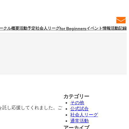
ークル概要
活動予定
社会人リーグ
イベント情報
活動記録
for Beginners
）
カテゴリー
その他
を託し応援してくれました。ご
公式試合
社会人リーグ
通常活動
アーカイブ