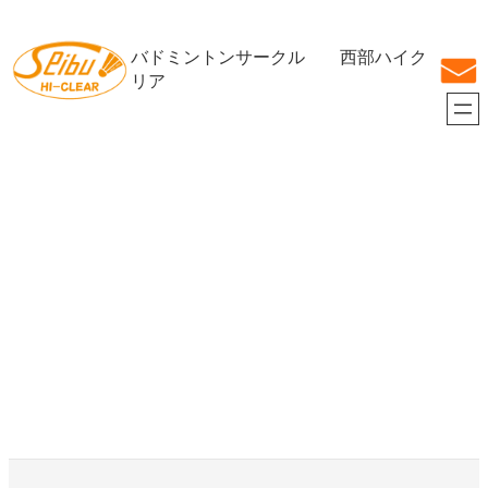
内
容
バドミントンサークル 西部ハイク
を
ス
リア
キ
ッ
プ