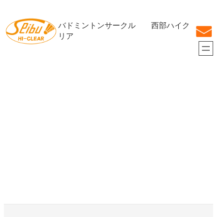
内
容
バドミントンサークル 西部ハイク
を
ス
リア
キ
ッ
プ