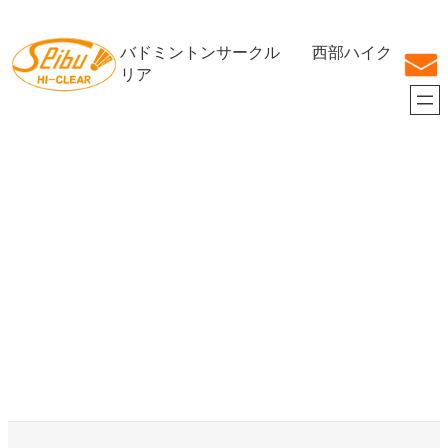
内
容
バドミントンサークル 西部ハイク
を
ス
リア
キ
ッ
プ