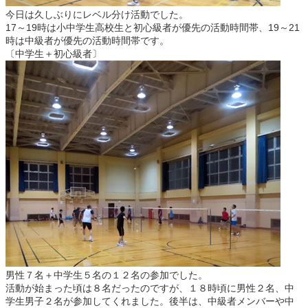
今日は久しぶりにレベル分け活動でした。
17～19時は小中学生高校生と初心級者が優先の活動時間帯、19～21
時は中級者が優先の活動時間帯です。
〔中学生＋初心級者〕
男性７名＋中学生５名の１２名の参加でした。
活動が始まった頃は８名だったのですが、１８時頃に男性２名、中
学生男子２名が参加してくれました。後半は、中級者メンバーや中