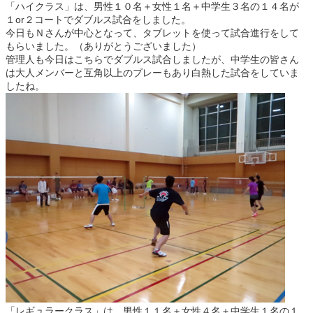
「ハイクラス」は、男性１０名＋女性１名＋中学生３名の１４名が
１or２コートでダブルス試合をしました。
今日もＮさんが中心となって、タブレットを使って試合進行をして
もらいました。（ありがとうございました）
管理人も今日はこちらでダブルス試合しましたが、中学生の皆さん
は大人メンバーと互角以上のプレーもあり白熱した試合をしていま
したね。
「レギュラークラス」は、男性１１名＋女性４名＋中学生１名の１