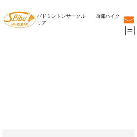
内
容
バドミントンサークル 西部ハイク
を
ス
リア
キ
ッ
プ