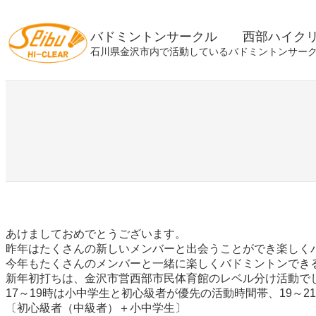
内
容
バドミントンサークル 西部ハイク
を
石川県金沢市内で活動しているバドミントンサー
ス
キ
ッ
プ
あけましておめでとうございます。
昨年はたくさんの新しいメンバーと出会うことができ楽しく
今年もたくさんのメンバーと一緒に楽しくバドミントンでき
新年初打ちは、金沢市営西部市民体育館のレベル分け活動で
17～19時は小中学生と初心級者が優先の活動時間帯、19～
〔初心級者（中級者）＋小中学生〕