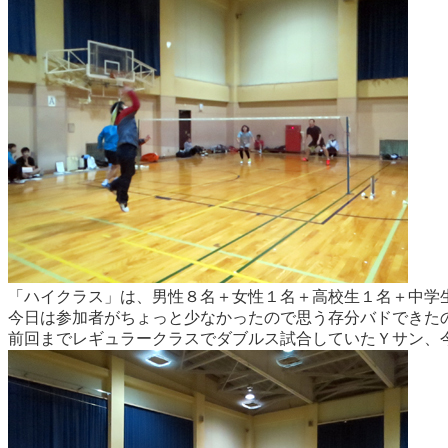
「ハイクラス」は、男性８名＋女性１名＋高校生１名＋中学生
今日は参加者がちょっと少なかったので思う存分バドできた
前回までレギュラークラスでダブルス試合していたＹサン、