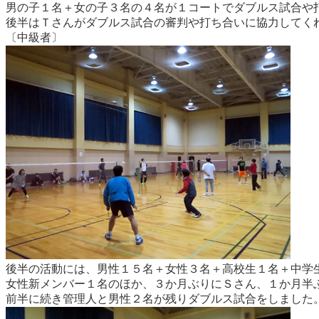
男の子１名＋女の子３名の４名が１コートでダブルス試合や
後半はＴさんがダブルス試合の審判や打ち合いに協力してく
〔中級者〕
後半の活動には、男性１５名＋女性３名＋高校生１名＋中学
女性新メンバー１名のほか、３か月ぶりにＳさん、１か月半
前半に続き管理人と男性２名が残りダブルス試合をしました