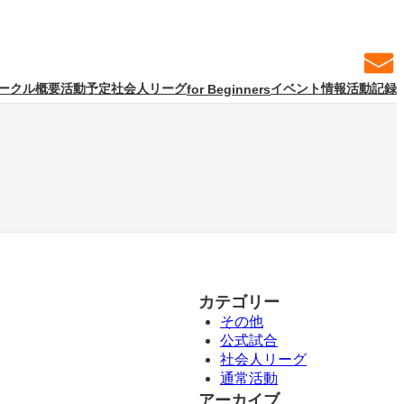
ークル概要
活動予定
社会人リーグ
イベント情報
活動記録
for Beginners
カテゴリー
その他
公式試合
社会人リーグ
通常活動
アーカイブ