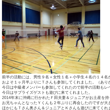
前半の活動には、男性９名＋女性１名＋小学生４名の１４名
およそ１ヶ月半ぶりにＴさんも参加してくれました。（あり
今日は中級者メンバーも参加してくれたので前半の活動もレ
今日はサプライズゲストも遊びに来てくれました。
2014年末に沖縄に行かれたＦ田夫妻＆ジュニアがお土産を
お兄ちゃんとなったＹくんも２年ぶりに再会したのですが大
ほかにもＴさん奥さん＆ジュニアとＫさんも遊びに来てくれ