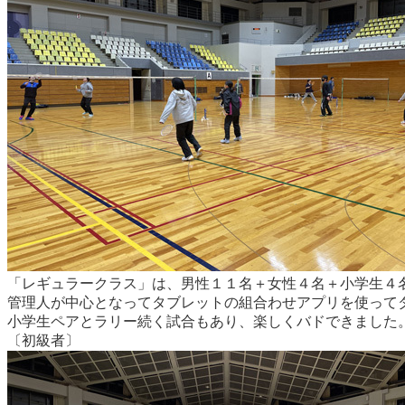
「レギュラークラス」は、男性１１名＋女性４名＋小学生４
管理人が中心となってタブレットの組合わせアプリを使って
小学生ペアとラリー続く試合もあり、楽しくバドできました
〔初級者〕