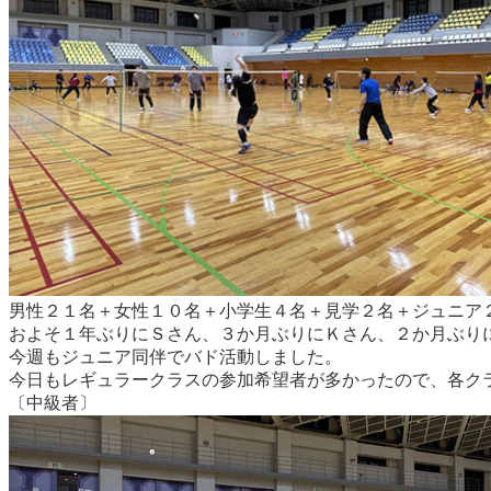
男性２１名＋女性１０名＋小学生４名＋見学２名＋ジュニア
およそ１年ぶりにＳさん、３か月ぶりにＫさん、２か月ぶり
今週もジュニア同伴でバド活動しました。
今日もレギュラークラスの参加希望者が多かったので、各ク
〔中級者〕