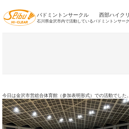
内
容
バドミントンサークル 西部ハイク
を
石川県金沢市内で活動しているバドミントンサー
ス
キ
ッ
プ
今日は金沢市営総合体育館（参加表明形式）での活動でした