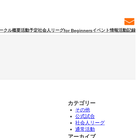
ークル概要
活動予定
社会人リーグ
イベント情報
活動記録
for Beginners
カテゴリー
その他
公式試合
社会人リーグ
通常活動
アーカイブ